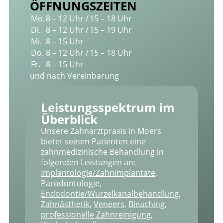
ÖFFNUNGSZEITEN
Mo.
8 – 12 Uhr /
15 – 18 Uhr
Di.
8 – 12 Uhr /
15 – 19 Uhr
Mi.
8 – 15 Uhr
Do.
8 – 12 Uhr /
15 – 18 Uhr
Fr.
8 – 15 Uhr
und nach Vereinbarung
Leistungs­spektrum im
Überblick
Unsere Zahnarztpraxis in Moers
bietet seinen Patienten eine
zahnmedizinische Behandlung in
folgenden Leistungen an:
Implantologie/Zahnimplantate
,
Parodontologie
,
Endodontie/Wurzelkanal­behandlung
,
Zahnästhetik
,
Veneers
,
Bleaching
,
professionelle Zahnreinigung
,