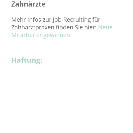
Zahnärzte
Mehr Infos zur Job-Recruiting für
Zahnarztpraxen finden Sie hier:
Neue
Mitarbeiter gewinnen
Haftung:
Diese Website wurde mit
größtmöglicher Sorgfalt
zusammengestellt. Trotzdem kann
keine Gewähr für die Fehlerfreiheit und
die Genauigkeit der enthaltenen
Informationen übernommen werden.
Jegliche Haftung für Schäden, die direkt
oder indirekt aus der Benutzung dieser
Website entstehen, wird