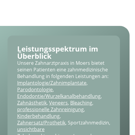
N
Leistungs­spektrum im
Überblick
Unsere Zahnarztpraxis in Moers bietet
seinen Patienten eine zahnmedizinische
Behandlung in folgenden Leistungen an:
Implantologie/Zahnimplantate
,
Parodontologie
,
Endodontie/Wurzelkanal­behandlung
,
Zahnästhetik
,
Veneers
,
Bleaching
,
professionelle Zahnreinigung
,
Kinderbehandlung
,
Zahnersatz/Prothetik
, Sportzahnmedizin,
unsichtbare