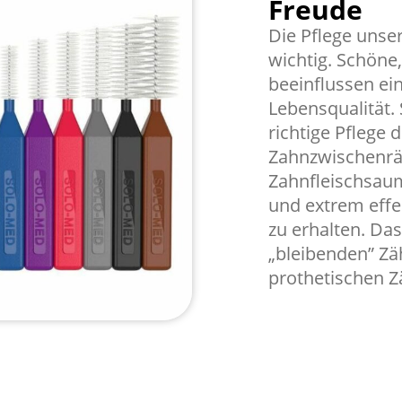
Freude
Die Pflege unse
wichtig. Schön
beeinflussen ei
Lebensqualität.
richtige Pflege 
Zahnzwischenrä
Zahnfleischsaum
und extrem eff
zu erhalten. Das
„bleibenden” Zäh
prothetischen Z