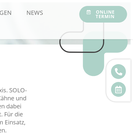
NGEN
NEWS
ONLINE
TERMIN
xis. SOLO-
 Zähne und
n dabei
. Für die
 Einsatz,
en.