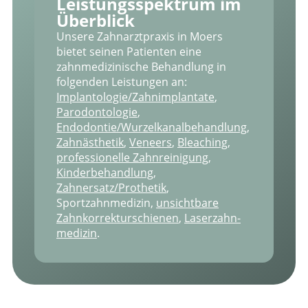
Leistungs­spektrum im
Überblick
Unsere Zahnarztpraxis in Moers
bietet seinen Patienten eine
zahnmedizinische Behandlung in
folgenden Leistungen an:
Implantologie/Zahnimplantate
,
Parodontologie
,
Endodontie/Wurzelkanal­behandlung
,
Zahnästhetik
,
Veneers
,
Bleaching
,
professionelle Zahnreinigung
,
Kinderbehandlung
,
Zahnersatz/Prothetik
,
Sportzahnmedizin,
unsichtbare
Zahnkorrekturschienen
,
Laser­zahn­
medizin
.