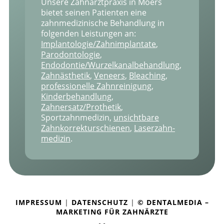
Unsere Zahnarztpraxis in Moers
bietet seinen Patienten eine
zahnmedizinische Behandlung in
folgenden Leistungen an:
Implantologie/Zahnimplantate
,
Parodontologie
,
Endodontie/Wurzelkanal­behandlung
,
Zahnästhetik
,
Veneers
,
Bleaching
,
professionelle Zahnreinigung
,
Kinderbehandlung
,
Zahnersatz/Prothetik
,
Sportzahnmedizin,
unsichtbare
Zahnkorrekturschienen
,
Laser­zahn­
medizin
.
IMPRESSUM
|
DATENSCHUTZ
|
© DENTALMEDIA –
MARKETING FÜR ZAHNÄRZTE